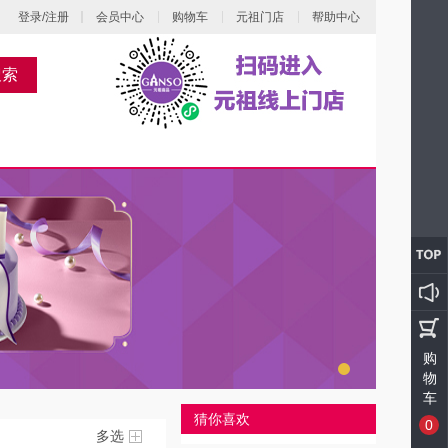
登录/注册
会员中心
购物车
元祖门店
帮助中心
搜索
购
物
车
猜你喜欢
0
多选