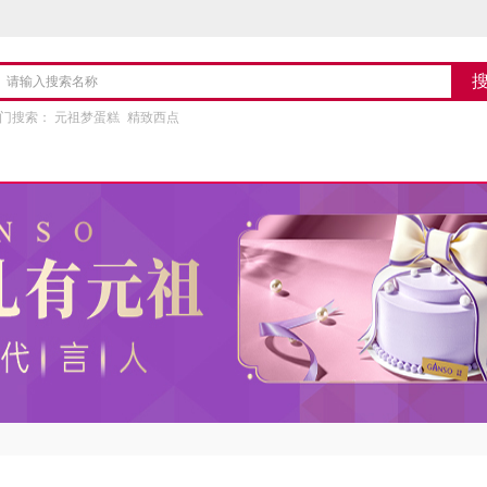
门搜索：
元祖梦蛋糕
精致西点