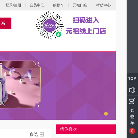
登录/注册
会员中心
购物车
元祖门店
帮助中心
搜索
购
物
车
猜你喜欢
0
多选