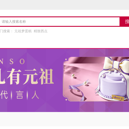
门搜索：
元祖梦蛋糕
精致西点