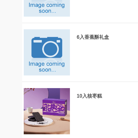
6入香蕉酥礼盒
10入核枣糕