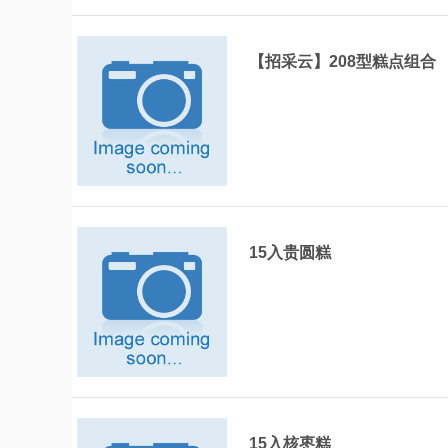
【招采云】208型糕点组合
15入贵圆糕
15入核枣糕