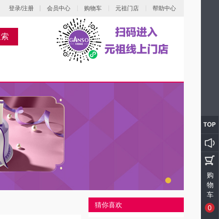
登录/注册
会员中心
购物车
元祖门店
帮助中心
搜索
购
物
车
猜你喜欢
0