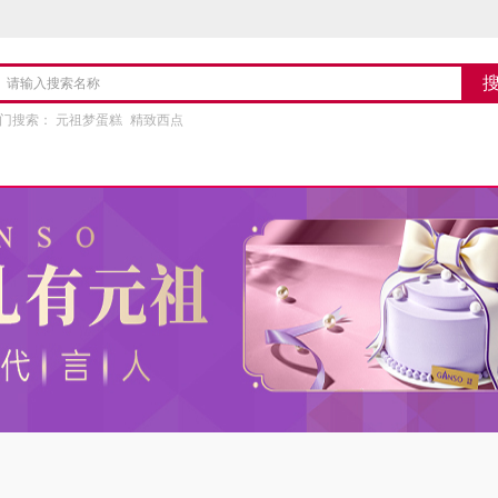
门搜索：
元祖梦蛋糕
精致西点