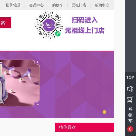
登录/注册
会员中心
购物车
元祖门店
帮助中心
搜索
购
物
车
猜你喜欢
0