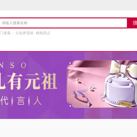
门搜索：
元祖梦蛋糕
精致西点