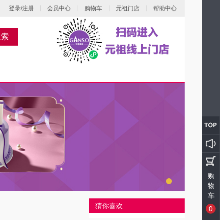
登录/注册
会员中心
购物车
元祖门店
帮助中心
搜索
购
物
车
猜你喜欢
0