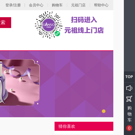
登录/注册
会员中心
购物车
元祖门店
帮助中心
搜索
购
物
车
猜你喜欢
0