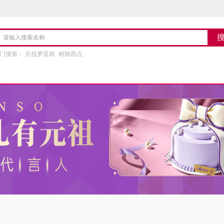
门搜索：
元祖梦蛋糕
精致西点