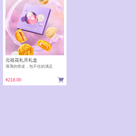
元祖花礼月礼盒
薄薄的饼皮，包不住的满足
¥218.00