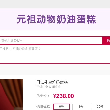
门搜索：
元祖梦蛋糕
精致西点
日进斗金鲜奶蛋糕
日进斗金 财源滚滚
¥238.00
优惠价：
选择规格：
6号
8号
10号