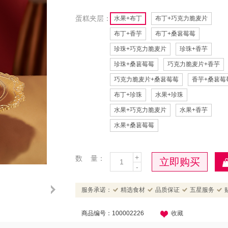
蛋糕夹层：
水果+布丁
布丁+巧克力脆麦片
布丁+香芋
布丁+桑葚莓莓
珍珠+巧克力脆麦片
珍珠+香芋
珍珠+桑葚莓莓
巧克力脆麦片+香芋
巧克力脆麦片+桑葚莓莓
香芋+桑葚莓
布丁+珍珠
水果+珍珠
水果+巧克力脆麦片
水果+香芋
水果+桑葚莓莓
+
数 量：
立即购买
-
服务承诺：
精选食材
品质保证
五星服务
商品编号：100002226
收藏