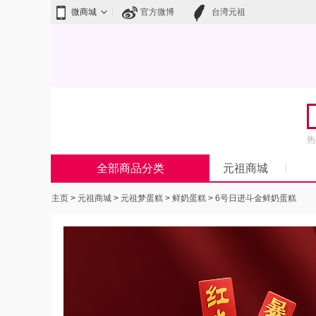
微商城
官方微博
台湾元祖
热
全部商品分类
元祖商城
主页
>
元祖商城
>
元祖梦蛋糕
>
鲜奶蛋糕
>
6号日进斗金鲜奶蛋糕