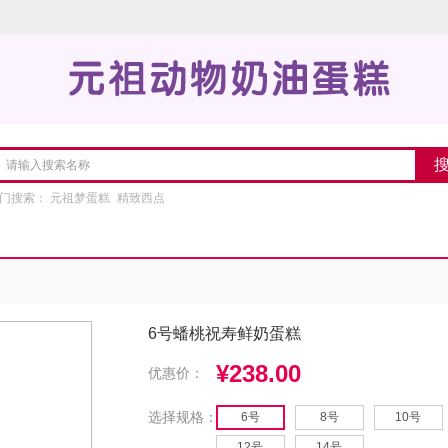
门搜索：
元祖梦蛋糕
精致西点
6号蟠桃祝寿鲜奶蛋糕
¥238.00
优惠价：
选择规格：
6号
8号
10号
12号
14号