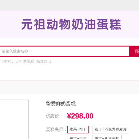
门搜索：
元祖梦蛋糕
精致西点
挚爱鲜奶蛋糕
¥298.00
优惠价：
蛋糕夹层：
水果+布丁
布丁+巧克力脆麦片
布丁+香芋
布丁+桑葚莓莓