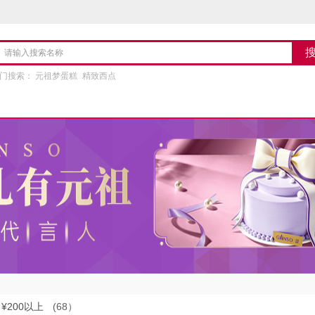
门搜索：
元祖梦蛋糕
精致西点
¥200以上
(68）