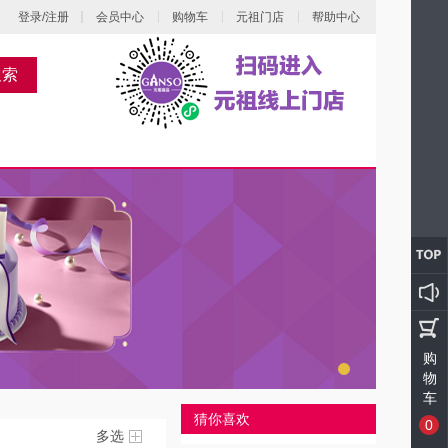
登录/注册
会员中心
购物车
元祖门店
帮助中心
搜索
购
物
车
猜你喜欢
0
多选